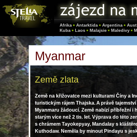
Afrika
Antarktida
Argentina
Aust
Kuba
Laos
Malajsie
Maledivy
M
Myanmar
Země zlata
Země na křižovatce mezi kulturami Číny a I
turistickým rájem Thajska. A právě tajemstv
Myanmaru žádoucí. Země nabízí příbřežní i 
starým více než 2 tis. let. Výprava do této
s chrámem Tayokepyay, Mandalay s kláštěr
Kuthodaw. Neměla by minout Pindayu s jesky