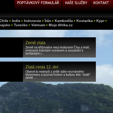
Chile
Indie
Indonesie
Írán
Kambodža
Kostarika
Kypr
hajsko
Turecko
Vietnam
Moje Afrika.cz
Země zlata
Země na křižovatce mezi kulturami Číny a Indií,
omývaná Indickým oceánem a sousedící s
turistickým r...
Zlatá cesta 12. dní
Objevit to nejlepší z ještě stále neznámého
Myanmaru a poznat historii a kulturu této "zlaté"
země. ...