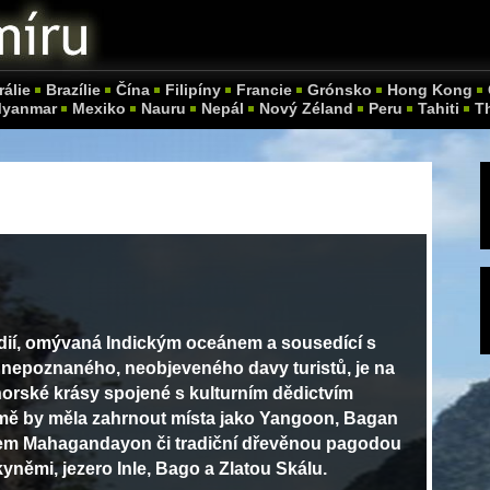
rálie
Brazílie
Čína
Filipíny
Francie
Grónsko
Hong Kong
yanmar
Mexiko
Nauru
Nepál
Nový Zéland
Peru
Tahiti
T
ndií, omývaná Indickým oceánem a sousedící s
í nepoznaného, neobjeveného davy turistů, je na
horské krásy spojené s kulturním dědictvím
 země by měla zahrnout místa jako Yangoon, Bagan
em Mahagandayon či tradiční dřevěnou pagodou
němi, jezero Inle, Bago a Zlatou Skálu.