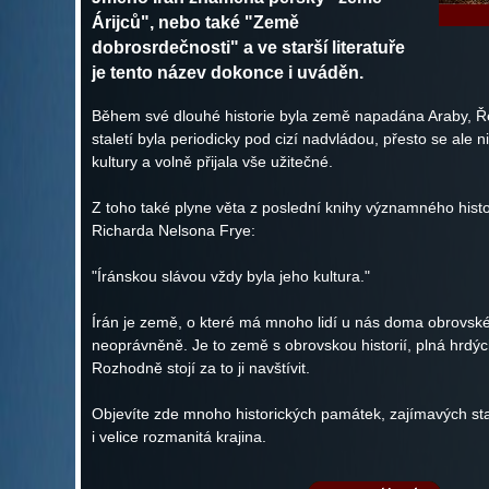
Árijců", nebo také "Země
dobrosrdečnosti" a ve starší literatuře
je tento název dokonce i uváděn.
Během své dlouhé historie byla země napadána Araby, Ř
staletí byla periodicky pod cizí nadvládou, přesto se ale 
kultury a volně přijala vše užitečné.
Z toho také plyne věta z poslední knihy významného histor
Richarda Nelsona Frye:
"Íránskou slávou vždy byla jeho kultura."
Írán je země, o které má mnoho lidí u nás doma obrovské
neoprávněně. Je to země s obrovskou historií, plná hrdých l
Rozhodně stojí za to ji navštívit.
Objevíte zde mnoho historických památek, zajímavých st
i velice rozmanitá krajina.