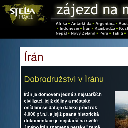
Afrika
Antarktida
Argentina
Aust
Indonesie
Írán
Kambodža
Kost
Nepál
Nový Zéland
Peru
Tahiti
Írán
Dobrodružství v Íránu
Írán je domovem jedné z nejstarších
civilizací, jejíž dějiny a městské
osídlení se datuje daleko před rok
4.000 př.n.l. a jejíž psaná historická
dokumentace je nejstarší na světě.
Jméno Írán znamená persky "země