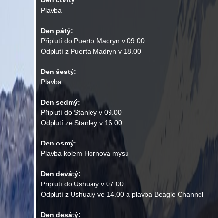
Den čtvrtý
Plavba
Den pátý:
Připlutí do Puerto Madryn v 09.00
Odplutí z Puerta Madryn v 18.00
Den šestý:
Plavba
Den sedmý:
Připlutí do Stanley v 09.00
Odplutí ze Stanley v 16.00
Den osmý:
Plavba kolem Hornova mysu
Den devátý:
Připlutí do Ushuaiy v 07.00
Odplutí z Ushuaiy ve 14.00 a plavba Beagle Channel
Den desátý: