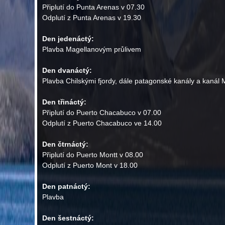
Připlutí do Punta Arenas v 07.30
Odplutí z Punta Arenas v 19.30
Den jedenáctý:
Plavba Magellanovým průlivem
Den dvanáctý:
Plavba Chilskými fjordy, dále patagonské kanály a kanál
Den třináctý:
Připlutí do Puerto Chacabuco v 07.00
Odplutí z Puerto Chacabuco ve 14.00
Den čtrnáctý:
Připlutí do Puerto Montt v 08.00
Odplutí z Puerto Mont v 18.00
Den patnáctý:
Plavba
Den šestnáctý: