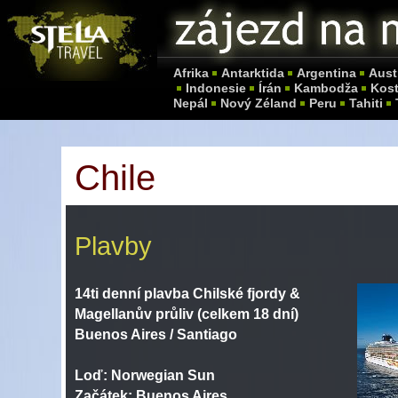
Afrika
Antarktida
Argentina
Aust
Indonesie
Írán
Kambodža
Kost
Nepál
Nový Zéland
Peru
Tahiti
Chile
Plavby
14ti denní plavba Chilské fjordy &
Magellanův průliv
(celkem 18 dní)
Buenos Aires / Santiago
Loď:
Norwegian Sun
Začátek:
Buenos Aires