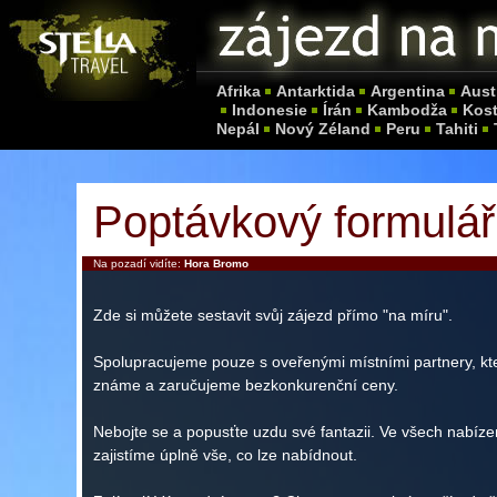
Afrika
Antarktida
Argentina
Aust
Indonesie
Írán
Kambodža
Kost
Nepál
Nový Zéland
Peru
Tahiti
Poptávkový formulář
Na pozadí vidíte:
Hora Bromo
Zde si můžete sestavit svůj zájezd přímo "na míru".
Spolupracujeme pouze s oveřenými místními partnery, kt
známe a zaručujeme bezkonkurenční ceny.
Nebojte se a popusťte uzdu své fantazii. Ve všech nabíz
zajistíme úplně vše, co lze nabídnout.