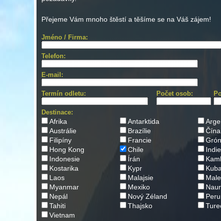
Přejeme Vám mnoho štěstí a těšíme se na Váš zájem!
Jméno / Firma:
Telefon:
E-mail:
Termín odletu:
Počet osob:
Po
Destinace:
Afrika
Antarktida
Arge
Austrálie
Brazílie
Čína
Filipíny
Francie
Grón
Hong Kong
Chile
Indie
Indonesie
Írán
Kam
Kostarika
Kypr
Kub
Laos
Malajsie
Male
Myanmar
Mexiko
Nau
Nepál
Nový Zéland
Peru
Tahiti
Thajsko
Ture
Vietnam