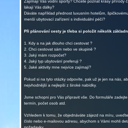
Zajímají Vás vodní sporty? Chcete poznat krásy přírody č
lákají Vás dálky?
Dáváte například přednost luxusním hotelům, špičkovému
menší ubytovací zařízení s individuální péčí?
Při plánování cesty je třeba si položit několik základ
1. Kdy a na jak dlouho chci cestovat ?
2. Chci cestovat sám nebo ve skupině ?
3. Jaký mám rozpočet?
4. Jaký typ ubytování preferuji ?
5. Jaké aktivity mne nejvíce zajímají?
Pokud si na tyto otázky odpovíte, pak už je jen na nás, 
nejvhodnější a nejlepší z široké nabídky.
Jsme schopni pro Vás připravit vše. Do formuláře zadejt
termín, počet osob atd.
Vzhledem k tomu, že objednáváte zájezd na míru, uveďte,
číslo nebo e-mailovou adresu, abychom s Vámi mohli det
požadavky.