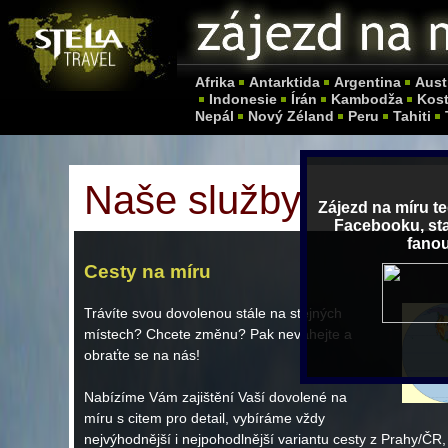
Afrika
Antarktida
Argentina
Aust
Indonesie
Írán
Kambodža
Kost
Nepál
Nový Zéland
Peru
Tahiti
Naše služby
Zájezd na míru te
Facebooku, sta
fano
Cesty na míru
Trávíte svou dovolenou stále na stejných
místech? Chcete změnu? Pak neváhejte a
obraťte se na nás!
Nabízíme Vám zajištění Vaší dovolené na
míru s citem pro detail, vybíráme vždy
nejvýhodnější i nejpohodlnější variantu cesty z Prahy/ČR