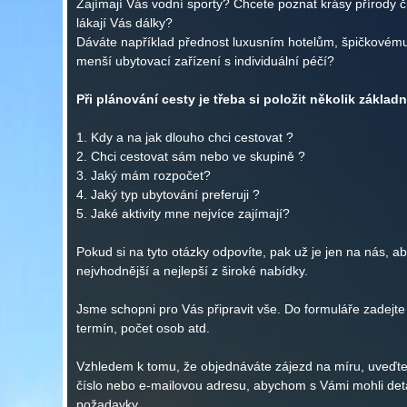
Zajímají Vás vodní sporty? Chcete poznat krásy přírody č
lákají Vás dálky?
Dáváte například přednost luxusním hotelům, špičkovému
menší ubytovací zařízení s individuální péčí?
Při plánování cesty je třeba si položit několik základ
1. Kdy a na jak dlouho chci cestovat ?
2. Chci cestovat sám nebo ve skupině ?
3. Jaký mám rozpočet?
4. Jaký typ ubytování preferuji ?
5. Jaké aktivity mne nejvíce zajímají?
Pokud si na tyto otázky odpovíte, pak už je jen na nás, 
nejvhodnější a nejlepší z široké nabídky.
Jsme schopni pro Vás připravit vše. Do formuláře zadejt
termín, počet osob atd.
Vzhledem k tomu, že objednáváte zájezd na míru, uveďte,
číslo nebo e-mailovou adresu, abychom s Vámi mohli det
požadavky.