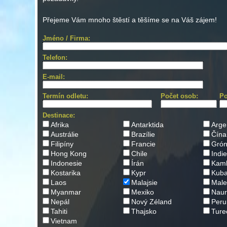
Přejeme Vám mnoho štěstí a těšíme se na Váš zájem!
Jméno / Firma:
Telefon:
E-mail:
Termín odletu:
Počet osob:
Po
Destinace:
Afrika
Antarktida
Arge
Austrálie
Brazílie
Čína
Filipíny
Francie
Grón
Hong Kong
Chile
Indie
Indonesie
Írán
Kam
Kostarika
Kypr
Kub
Laos
Malajsie
Male
Myanmar
Mexiko
Nau
Nepál
Nový Zéland
Peru
Tahiti
Thajsko
Ture
Vietnam