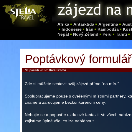
Afrika
Antarktida
Argentina
Aust
Indonesie
Írán
Kambodža
Kost
Nepál
Nový Zéland
Peru
Tahiti
Poptávkový formulář
Na pozadí vidíte:
Hora Bromo
Zde si můžete sestavit svůj zájezd přímo "na míru".
Spolupracujeme pouze s oveřenými místními partnery, kt
známe a zaručujeme bezkonkurenční ceny.
Nebojte se a popusťte uzdu své fantazii. Ve všech nabíz
zajistíme úplně vše, co lze nabídnout.